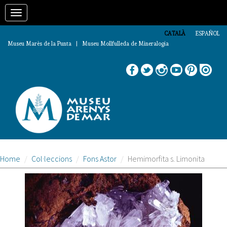
Vés
Toggle
al
contingut
navigation
CATALÀ
ESPAÑOL
Museu Marès de la Punta | Museu Mollfulleda de Mineralogia
Home
Col·leccions
Fons Astor
Hemimorfita s. Limonita