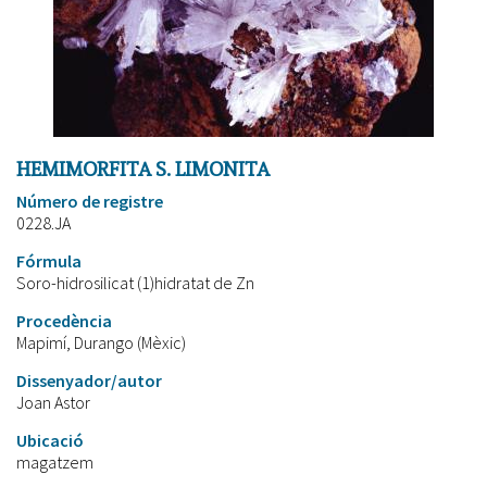
HEMIMORFITA S. LIMONITA
Número de registre
0228.JA
Fórmula
Soro-hidrosilicat (1)hidratat de Zn
Procedència
Mapimí, Durango (Mèxic)
Dissenyador/autor
Joan Astor
Ubicació
magatzem