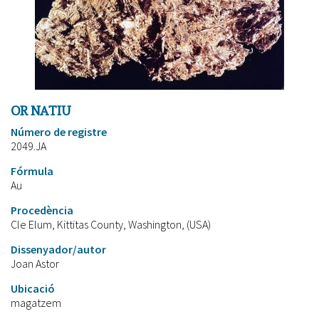
OR NATIU
Número de registre
2049.JA
Fórmula
Au
Procedència
Cle Elum, Kittitas County, Washington, (USA)
Dissenyador/autor
Joan Astor
Ubicació
magatzem