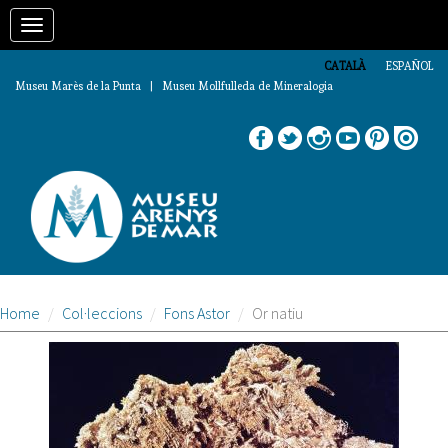
Vés
Toggle
al
contingut
navigation
CATALÀ
ESPAÑOL
Museu Marès de la Punta | Museu Mollfulleda de Mineralogia
Home
Col·leccions
Fons Astor
Or natiu