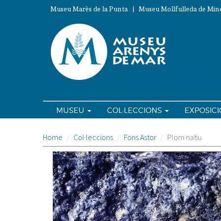
Vés
Museu Marès de la Punta | Museu Mollfulleda de Mine
al
contingut
MUSEU
COL·LECCIONS
EXPOSIC
Home
Col·leccions
Fons Astor
Plom natiu