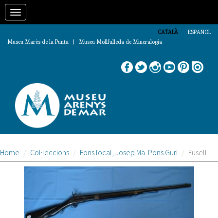
Vés
Toggle
al
contingut
navigation
CATALÀ
ESPAÑOL
Museu Marès de la Punta | Museu Mollfulleda de Mineralogia
Home
Col·leccions
Fons local, Josep Ma. Pons Guri
Fusell