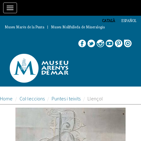
Vés
Toggle
al
contingut
navigation
CATALÀ
ESPAÑOL
Museu Marès de la Punta | Museu Mollfulleda de Mineralogia
Home
Col·leccions
Puntes i teixits
Llençol