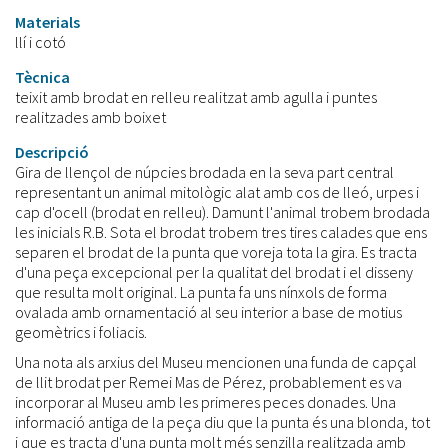
Materials
llí i cotó
Tècnica
teixit amb brodat en relleu realitzat amb agulla i puntes
realitzades amb boixet
Descripció
Gira de llençol de núpcies brodada en la seva part central
representant un animal mitològic alat amb cos de lleó, urpes i
cap d'ocell (brodat en relleu). Damunt l'animal trobem brodada
les inicials R.B. Sota el brodat trobem tres tires calades que ens
separen el brodat de la punta que voreja tota la gira. Es tracta
d'una peça excepcional per la qualitat del brodat i el disseny
que resulta molt original. La punta fa uns nínxols de forma
ovalada amb ornamentació al seu interior a base de motius
geomètrics i foliacis.
Una nota als arxius del Museu mencionen una funda de capçal
de llit brodat per Remei Mas de Pérez, probablement es va
incorporar al Museu amb les primeres peces donades. Una
informació antiga de la peça diu que la punta és una blonda, tot
i que es tracta d'una punta molt més senzilla realitzada amb