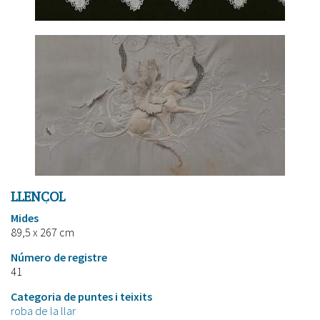
LLENÇOL
Mides
89,5 x 267 cm
Número de registre
41
Categoria de puntes i teixits
roba de la llar