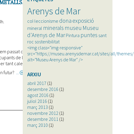
 METALLS.
Arenys de Mar
dona
exposició
col·leccionisme
3h.
minerals
museu
Museu
mineral
d'Arenys de Mar
puntes
Pintura
sant
roc
sostenibilitat
<img class="img-responsive"
hem passat d'utilitzar eines de sílex a telèfons mòbils
src="https://museu.arenysdemar.cat/sites/all/themes
ants de la societat actual, la crisi climàtica, està
alt="Museu Arenys de Mar" />
per tant calen canvis urgents.
un futur?
about
ARXIU
El
abril 2017
(1)
futur
desembre 2016
(1)
ja
agost 2016
(1)
és
juliol 2016
(1)
aquí!
març 2013
(1)
La
novembre 2012
(1)
nova
desembre 2011
(1)
societat
març 2010
(1)
dels
metalls.