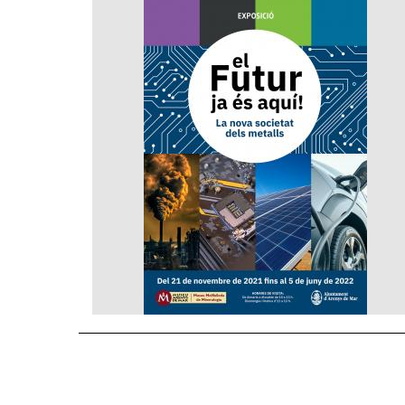
d'exposicions:
El
futur
ja
és
aquí!
La
nova
societat
dels
metalls