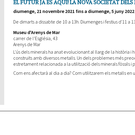
EL FUTUR JA ÉS AQUÍ! LA NOVA SOCIETAT DELS
diumenge, 21 novembre 2021
fins a
diumenge, 5 juny 2022
De dimarts a dissabte de 10 a 13h. Diumenges i festius d'11 a 1
Museu d'Arenys de Mar
carrer de l’Església, 43
Arenys de Mar
L'ús dels minerals ha anat evolucionant al llarg de la història i 
construïts amb diversos metalls. Un dels problemes més preocup
estretament relacionada a la utilització dels minerals fòssils i 
Com ens afectarà al dia a dia? Com utilitzarem els metalls en 