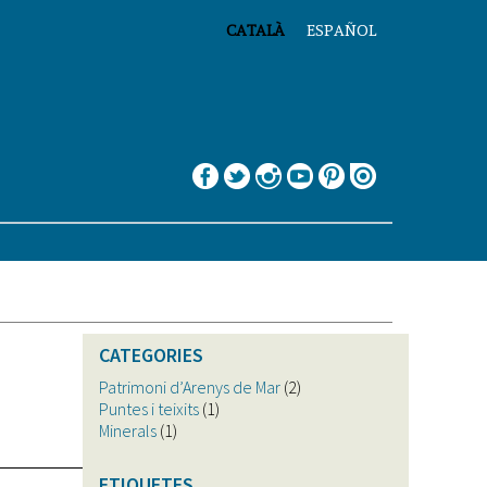
CATALÀ
ESPAÑOL
CATEGORIES
Patrimoni d’Arenys de Mar
(2)
Puntes i teixits
(1)
Minerals
(1)
ETIQUETES