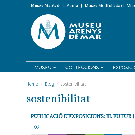
Vés
Museu Marès de la Punta | Museu Mollfulleda de Mine
al
contingut
MUSEU
COL·LECCIONS
EXPOSIC
Home
Blog
sostenibilitat
sostenibilitat
PUBLICACIÓ D'EXPOSICIONS: EL FUTUR J
about
Publicació