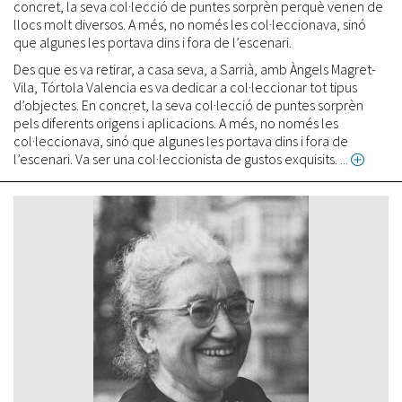
concret, la seva col·lecció de puntes sorprèn perquè venen de
llocs molt diversos. A més, no només les col·leccionava, sinó
que algunes les portava dins i fora de l’escenari.
Des que es va retirar, a casa seva, a Sarrià, amb Àngels Magret-
Vila, Tórtola Valencia es va dedicar a col·leccionar tot tipus
d’objectes. En concret, la seva col·lecció de puntes sorprèn
pels diferents origens i aplicacions. A més, no només les
col·leccionava, sinó que algunes les portava dins i fora de
l’escenari. Va ser una col·leccionista de gustos exquisits.
abou
Carm
Tórto
Valen
la
ballar
d'esti
lliure