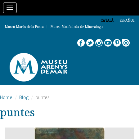
Vés
Toggle
al
contingut
navigation
CATALÀ
ESPAÑOL
Museu Marès de la Punta | Museu Mollfulleda de Mineralogia
Home
Blog
puntes
puntes