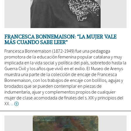
FRANCESCA BONNEMAISON: “LA MUJER VALE
MÁS CUANDO SABE LEER”
Francesca Bonnemaison (1872-1949) fue una pedagoga
promotora de la educación femenina popular catalana y muy
implicada en la vida social y política del país, sobretodo hasta la
Guerra Civil y los años que vivió en el exilio. El Museo de Arenys
muestra una parte de la colección de encaje de Francesca
Bonnemaison, con los trabajos de encaje con bolillos, agujas y
brodados que se pueden contemplar en piezas de
indumentaria, ajuar y complementos propios de cualquier
mujer de clase acomodada de finales del s. XIX y principios del
XX.
about
Francesca
Bonnemaison:
“La
mujer