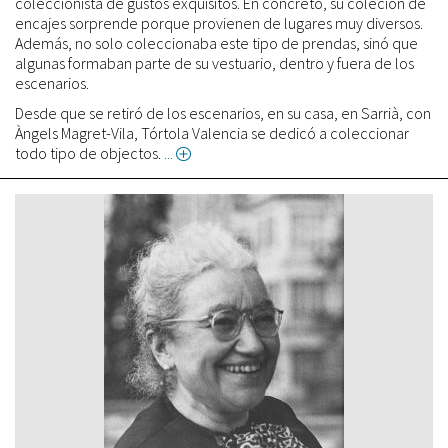
coleccionista de gustos exquisitos. En concreto, su coleción de
encajes sorprende porque provienen de lugares muy diversos.
Además, no solo coleccionaba este tipo de prendas, sinó que
algunas formaban parte de su vestuario, dentro y fuera de los
escenarios.
Desde que se retiró de los escenarios, en su casa, en Sarrià, con
Àngels Magret-Vila, Tórtola Valencia se dedicó a coleccionar
todo tipo de objectos.
about
Carmen
Tórtola
Valencia,
la
bailarina
de
estilo
libre