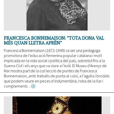
FRANCESCA BONNEMAISON: “TOTA DONA VAL
MÉS QUAN LLETRA APRÈN”
Francesca Bonnemaison (1872-1949) va ser una pedagoga
promotora de l’educació femenina popular catalana i molt
implicada en la vida social i política del país, sobretot fins a la
Guerra Civil i els anys que va viure a l’exili. El Museu d’Arenys de
Mar mostra part de la col·lecció de puntes de Francesca
Bonnemaison, amb treballs de punta al coixí, a l’agulla i brodats
que podem veure en peces d’indumentària, roba de la llar i
complements
about
Francesca
Bonnemaison:
“Tota
dona
val