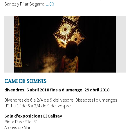
Sanez y Pilar Segarra.
about
Cami
de
somnis
(Camino
de
sueños)
CAMI DE SOMNIS
divendres, 6 abril 2018
fins a
diumenge, 29 abril 2018
Divendres de 6 a 2/4 de 9 del vespre, Dissabtes i diumenges
d'11 a 1 i de 6 a 2/4 de 9 del vespre
Sala d'exposicions El Calisay
Riera Pare Fita, 31
Arenys de Mar