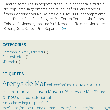
Cami de somnis és un projecte creatiu que connecta la tradició
de les puntes, la geometria natural de les flors i els arabescs
àrabs. Coordinat per Ma. Dolors Cols i Pilar Burgués compta amb
la participació de Pilar Burgués, Ma. Teresa Cervera, Ma. Dolors
Cols, Maria Méndez, Josefina Miró, Mercedes Reixach, Mercedes
Ribera, Doris Sanez i Pilar Segarra.
about
Cami
de
somnis
CATEGORIES
Patrimoni d’Arenys de Mar
(2)
Puntes i teixits
(1)
Minerals
(1)
ETIQUETES
Arenys de Mar
dona
exposició
col·leccionisme
minerals
museu
Museu d'Arenys de Mar
mineral
Pintura
puntes
sant roc
sostenibilitat
<img class="img-responsive"
src="https://museu.arenysdemar.cat/sites/all/themes/bootstrap_