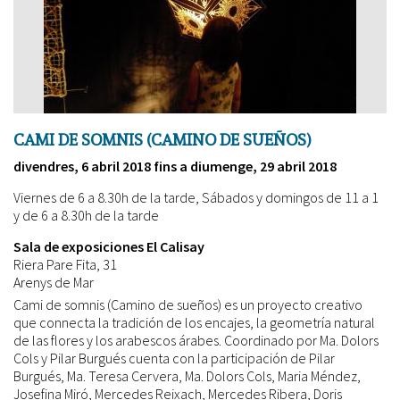
més
quan
lletra
aprèn”
CAMI DE SOMNIS (CAMINO DE SUEÑOS)
divendres, 6 abril 2018
fins a
diumenge, 29 abril 2018
Viernes de 6 a 8.30h de la tarde, Sábados y domingos de 11 a 1
y de 6 a 8.30h de la tarde
Sala de exposiciones El Calisay
Riera Pare Fita, 31
Arenys de Mar
Cami de somnis (Camino de sueños) es un proyecto creativo
que connecta la tradición de los encajes, la geometría natural
de las flores y los arabescos árabes. Coordinado por Ma. Dolors
Cols y Pilar Burgués cuenta con la participación de Pilar
Burgués, Ma. Teresa Cervera, Ma. Dolors Cols, Maria Méndez,
Josefina Miró, Mercedes Reixach, Mercedes Ribera, Doris