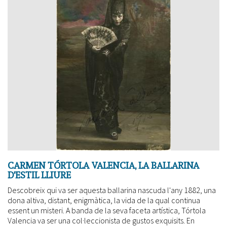
vale
más
cuando
sabe
leer”
CARMEN TÓRTOLA VALENCIA, LA BALLARINA
D'ESTIL LLIURE
Descobreix qui va ser aquesta ballarina nascuda l'any 1882, una
dona altiva, distant, enigmàtica, la vida de la qual continua
essent un misteri. A banda de la seva faceta artística, Tórtola
Valencia va ser una col·leccionista de gustos exquisits. En