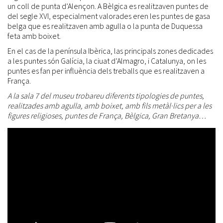
un coll de punta d’Alençon. A Bèlgica es realitzaven puntes de
del segle XVI, especialment valorades eren les puntes de gasa
belga que es realitzaven amb agulla o la punta de Duquessa
feta amb boixet.
En el cas de la península Ibèrica, las principals zones dedicades
a les puntes són Galícia, la ciuat d’Almagro, i Catalunya, on les
puntes es fan per influència dels treballs que es realitzaven a
França.
A la sala 7 del museu trobareu diferents tipologies de puntes,
realitzades amb agulla, amb boixet, amb fils metàl·lics per a les
figures religioses, puntes de França, Bèlgica, Gran Bretanya…