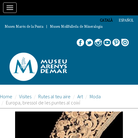
Vés
Toggle
al
contingut
navigation
CATALÀ
ESPAÑOL
Museu Marès de la Punta | Museu Mollfulleda de Mineralogia
Home
Visites
Rutes al teu aire
Art
Moda
Europa, bressol de les puntes al coixí