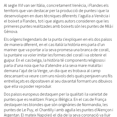
Al segle XVI van ser Itàlia, concretament Venècia, i Flandes els
territoris que van destacar per la producció de puntes i que la
desenvolupen en dues tècniques diferents: l’agulla a Venècia i
el boixet a Flandes, tot i que alguns autors consideren que les
primeres puntes realitzades amb boixets són les puntes de Milà i
Gènova.
Els orígens llegendaris de la punta s’expliquen en els dos països
de manera diferent, en el cas italià la història ens parla d’un
mariner que va portar a la seva promesa una branca de corall,
la puntaire va voler imitar les formes del corall i va obtenir el
guipur. En el cas belga, la història té components religiosos i
parla d’una noia que ha d’atendre a la seva mare malalta i
demana l’ajut de la Verge, un dia que es trobava al camp
descansant va veure com uns núvols dels quals penjaven uns fils
entrellaçats es dipositaven al seu davantal formant uns dibuixos
que ella va poder reproduir.
Dos països europeus destaquen per la qualitat i la varietat de
puntes que es realitzen: França i Bèlgica. En el cas de França
destaquen les blondes que són originàries de Normandia, les
puntes de Le Puy, el Chantilly i amb agulla les puntes d’Alençon i
Argentan. El mateix Napoleó el dia de la seva coronació va lluir