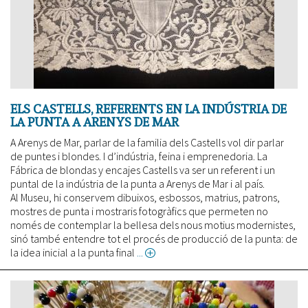
ELS CASTELLS, REFERENTS EN LA INDÚSTRIA DE
LA PUNTA A ARENYS DE MAR
A Arenys de Mar, parlar de la familia dels Castells vol dir parlar
de puntes i blondes. I d’indústria, feina i emprenedoria. La
Fábrica de blondas y encajes Castells va ser un referent i un
puntal de la indústria de la punta a Arenys de Mar i al país.
Al Museu, hi conservem dibuixos, esbossos, matrius, patrons,
mostres de punta i mostraris fotogràfics que permeten no
només de contemplar la bellesa dels nous motius modernistes,
sinó també entendre tot el procés de producció de la punta: de
la idea inicial a la punta final
about
Els
Castells,
referents
en