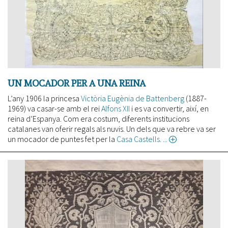
UN MOCADOR PER A UNA REINA
L’any 1906 la princesa
Victòria Eugènia de Battenberg
(1887-
1969) va casar-se amb el rei
Alfons XII
i es va convertir, així, en
reina d’Espanya. Com era costum, diferents institucions
catalanes van oferir regals als nuvis. Un dels que va rebre va ser
un mocador de puntes fet per la
Casa Castells.
about
Un
mocador
per
a
una
reina