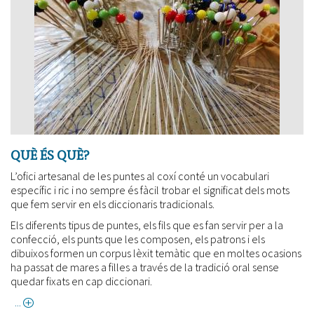
la
indústria
de
la
punta
a
Arenys
de
Mar
QUÈ ÉS QUÈ?
L’ofici artesanal de les puntes al coxí conté un vocabulari
específic i ric i no sempre és fàcil trobar el significat dels mots
que fem servir en els diccionaris tradicionals.
Els diferents tipus de puntes, els fils que es fan servir per a la
confecció, els punts que les composen, els patrons i els
dibuixos formen un corpus lèxit temàtic que en moltes ocasions
ha passat de mares a filles a través de la tradició oral sense
quedar fixats en cap diccionari.
about