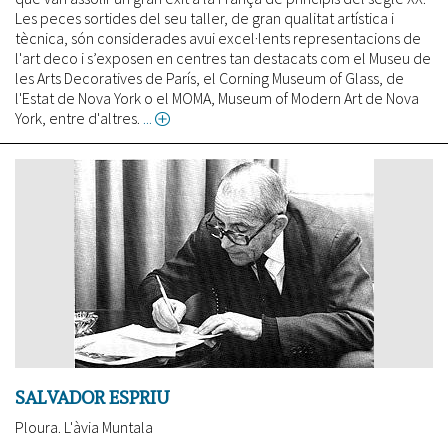
Les peces sortides del seu taller, de gran qualitat artística i
tècnica, són considerades avui excel·lents representacions de
l'art deco i s’exposen en centres tan destacats com el Museu de
les Arts Decoratives de París, el Corning Museum of Glass, de
l'Estat de Nova York o el MOMA, Museum of Modern Art de Nova
York, entre d'altres.
about
Benvingut
i
Joan
Sala:
els
senyors
del
foc
nascuts
a
Arenys
de
Mar
SALVADOR ESPRIU
Ploura. L'àvia Muntala