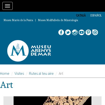
Vés
Toggle
al
contingut
navigation
CATALÀ
ESPAÑOL
Museu Marès de la Punta | Museu Mollfulleda de Mineralogia
Home
Visites
Rutes al teu aire
Art
Art