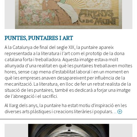
PUNTES, PUNTAIRES I ART
A la Catalunya de final del segle XIX, la puntaire apareix
representada a la literatura i l’art com el prototip de la dona
catalana forta i treballadora. Aquesta imatge estava molt
allunyada d’una realitat en què les puntaires treballaven moltes
hores, sense cap mena d’estabilitat laboral i en un moment en
què les empreses anaven desapareixent per influència de la
mecanització. La literatura, en lloc de fer un retrat realista de la
situació de les puntaires, també es dedicarà a forjar una imatge
de l’abnegació i el sacrifici.
Al llarg dels anys, la puntaire ha estat motiu d'inspiració en les
diverses arts plàstiques i creacions literàries i populars.
about
Puntes
puntai
i
art