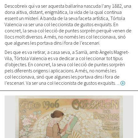
Descobreix qui va ser aquesta ballarina nascuda l'any 1882, una
dona altiva, distant, enigmàtica, la vida de la qual continua
essent un misteri. A banda de la seva faceta artística, Tórtola
Valencia va ser una col·leccionista de gustos exquisits. En
concret, la seva col·lecció de puntes sorprèn perquè venen de
llocs molt diversos. A més, no només les col·leccionava, sinó
que algunes les portava dins i fora de l’escenari.
Des que es va retirar, a casa seva, a Sarrià, amb Àngels Magret-
Vila, Tórtola Valencia es va dedicar a col·leccionar tot tipus
d’objectes. En concret, la seva col·lecció de puntes sorprèn
pels diferents origens i aplicacions. A més, no només les
col·leccionava, sinó que algunes les portava dins i fora de
l’escenari. Va ser una col·leccionista de gustos exquisits.
abou
Carm
Tórto
Valen
la
ballar
d'esti
lliure