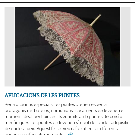
Què
és
què?
APLICACIONS DE LES PUNTES
Per a ocasions especials, les puntes prenen especial
protagonisme: batejos, comunions i casaments esdevenen el
moment ideal per lluir vestits guarnits amb puntes de coixí o
mecàniques. Les puntes esdevenen símbol del poder adquisitiu
de qui les llueix. Aquest fet es veu reflexat en les diferents
peces i en diferents moments.
about