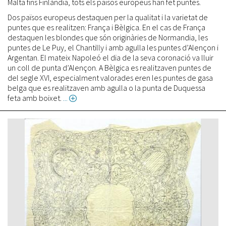
Malta fins Finlàndia, tots els països europeus han fet puntes.
Dos països europeus destaquen per la qualitat i la varietat de
puntes que es realitzen: França i Bèlgica. En el cas de França
destaquen les blondes que són originàries de Normandia, les
puntes de Le Puy, el Chantilly i amb agulla les puntes d’Alençon i
Argentan. El mateix Napoleó el dia de la seva coronació va lluir
un coll de punta d’Alençon. A Bèlgica es realitzaven puntes de
del segle XVI, especialment valorades eren les puntes de gasa
belga que es realitzaven amb agulla o la punta de Duquessa
feta amb boixet.
about
Europa,
bressol
de
les
puntes
al
coixí