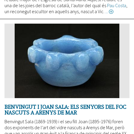
una de les joies del barroc català, l’autor del qual és
Pau Costa
,
un reconegut escultor en aquells anys, nascut a Vic.
about
Un
gran
retaule
per
a
un
gran
poble
BENVINGUT I JOAN SALA: ELS SENYORS DEL FOC
NASCUTS A ARENYS DE MAR
Benvingut Sala (1869-1939) i el seu fill Joan (1895-1976) foren
dos exponents de l'art del vidre nascuts a Arenys de Mar, però
que van assolir un gran èxit a la França de principis del segle XX.