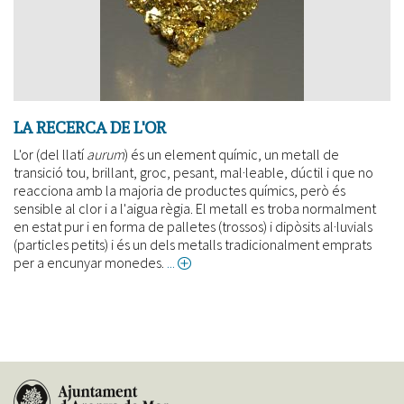
LA RECERCA DE L'OR
L'or (del llatí
aurum
) és un element químic, un metall de
transició tou, brillant, groc, pesant, mal·leable, dúctil i que no
reacciona amb la majoria de productes químics, però és
sensible al clor i a l'aigua règia. El metall es troba normalment
en estat pur i en forma de palletes (trossos) i dipòsits al·luvials
(particles petits) i és un dels metalls tradicionalment emprats
per a encunyar monedes.
about
La
recerca
de
l'or