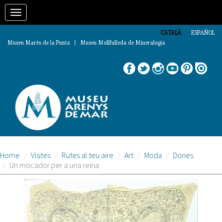
Vés
Toggle
al
contingut
navigation
CATALÀ
ESPAÑOL
Museu Marès de la Punta | Museu Mollfulleda de Mineralogia
Home
Visites
Rutes al teu aire
Art
Moda
Dones
Un mocador per a una reina