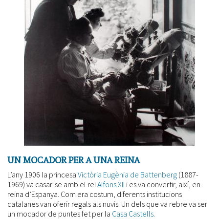
UN MOCADOR PER A UNA REINA
L’any 1906 la princesa
Victòria Eugènia de Battenberg
(1887-
1969) va casar-se amb el rei
Alfons XII
i es va convertir, així, en
reina d’Espanya. Com era costum, diferents institucions
catalanes van oferir regals als nuvis. Un dels que va rebre va ser
un mocador de puntes fet per la
Casa Castells.