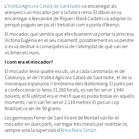
L’
Institut Agrícola Català de Sant Isidre
va encarregar als
arenyencs un mocador per a la futura reina. El dibuix es va
encarregar a Alexandre de Riquer i Marià Castells va adaptar-lo
perquè pogués ser picat i treballat com a punta d’Arenys.
El mocador, que sembla que efectivament va portar la princesa
Victòria Eugènia en el seu casament, possiblement es va perdre
o es va destruir a conseqüència de l’atemptat de què van ser
víctimes els nuvis.
I com era el mocador?
El mocador tenia quatre escuts, un a cada cantonada: el de
Catalunya, el de l’Institut Agrícola Català de Sant Isidre, el de la
monarquia espanyola i l’emblema dels Battenberg. El patró per
a confeccionar-lo tenia 31.260 forats, es van fer servir 1.940
boixets; el fil utilitzat era el més fi que es podia trobar en aquells
moments, i se’n van fer servir 2.110 metres. El pes un cop
finalitzat va ser de 90 grams.
Les germanes Ferrer de Sant Vicent de Montalt van fer el
mocador en dues parts, van trigar tres mesos per realitzar-lo,
sempre sota la supervisió d’
Anna Maria Simón
.