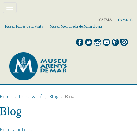
Vés
Toggle
al
contingut
navigation
CATALÀ
ESPAÑOL
Museu Marès de la Punta | Museu Mollfulleda de Mineralogia
Home
Investigació
Blog
Blog
Blog
No hi ha notícies