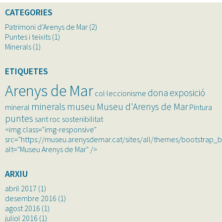
CATEGORIES
Patrimoni d’Arenys de Mar
(2)
Puntes i teixits
(1)
Minerals
(1)
ETIQUETES
Arenys de Mar
dona
exposició
col·leccionisme
minerals
museu
Museu d'Arenys de Mar
mineral
Pintura
puntes
sant roc
sostenibilitat
<img class="img-responsive"
src="https://museu.arenysdemar.cat/sites/all/themes/bootstrap_
alt="Museu Arenys de Mar" />
ARXIU
abril 2017
(1)
desembre 2016
(1)
agost 2016
(1)
juliol 2016
(1)