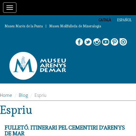
Vés
Toggle
al
contingut
navigation
CATALÀ
ESPAÑOL
Museu Marès de la Punta | Museu Mollfulleda de Mineralogia
Home
Blog
Espriu
Espriu
FULLETÓ. ITINERARI PEL CEMENTIRI D'ARENYS
DE MAR