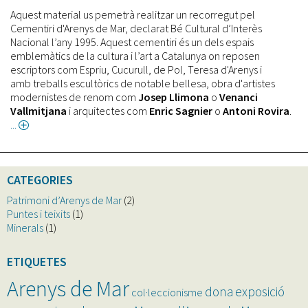
Aquest material us pemetrà realitzar un recorregut pel
Cementiri d'Arenys de Mar, declarat Bé Cultural d’Interès
Nacional l’any 1995. Aquest cementiri és un dels espais
emblemàtics de la cultura i l’art a Catalunya on reposen
escriptors com Espriu, Cucurull, de Pol, Teresa d'Arenys i
amb treballs escultòrics de notable bellesa, obra d'artistes
modernistes de renom com
Josep Llimona
o
Venanci
Vallmitjana
i arquitectes com
Enric
Sagnier
o
Antoni Rovira
.
about
Fulletó.
Itinerari
pel
CATEGORIES
Cementiri
d'Arenys
Patrimoni d’Arenys de Mar
(2)
de
Puntes i teixits
(1)
Mar
Minerals
(1)
ETIQUETES
Arenys de Mar
dona
exposició
col·leccionisme